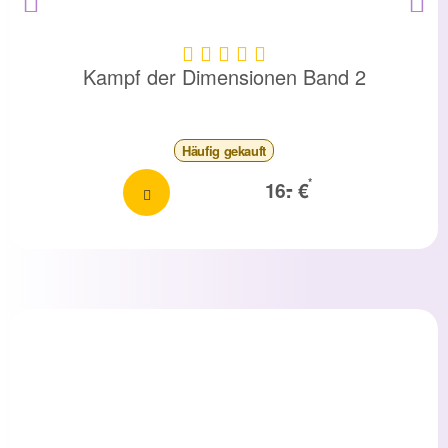
Kampf der Dimensionen Band 2
Häufig
gekauft
-
*
16.
€