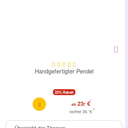
Handgefertigter Pendel
23% Rabatt
-
*
23.
€
ab
-
*
vorher 30.
€
Übersicht der Themen