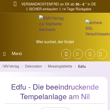
VERSANDKOSTENFREI an EK ab
30.- €
* in DE
SICHER einkaufen
14 Tage Rückgabe
Wer suchet, der findet
Menü
KMV-Verlag
Dekoration
Messingtabletts
Edfu
|
|
|
Edfu - Die beeindruckende
Tempelanlage am Nil