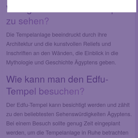
Was gibt es am Edfu-Tempel
zu sehen?
Die Tempelanlage beeindruckt durch ihre
Architektur und die kunstvollen Reliefs und
Inschriften an den Wänden, die Einblick in die
Mythologie und Geschichte Ägyptens geben.
Wie kann man den Edfu-
Tempel besuchen?
Der Edfu-Tempel kann besichtigt werden und zählt
zu den beliebtesten Sehenswürdigkeiten Ägyptens.
Bei einem Besuch sollte genug Zeit eingeplant
werden, um die Tempelanlage in Ruhe betrachten