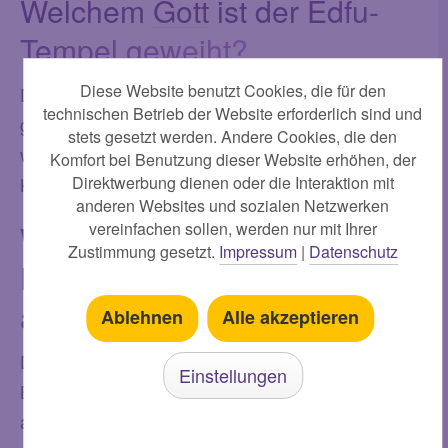
Welchem
Gott
ist der Edfu-
Tempel geweiht?
Diese Website benutzt Cookies, die für den
Der Edfu-Tempel ist dem Falkengott Horus
technischen Betrieb der Website erforderlich sind und
geweiht, der in der ägyptischen Mythologie eine
stets gesetzt werden. Andere Cookies, die den
wichtige Rolle spielte und als Schutzpatron des
Komfort bei Benutzung dieser Website erhöhen, der
Direktwerbung dienen oder die Interaktion mit
Königs und des Landes galt.
anderen Websites und sozialen Netzwerken
vereinfachen sollen, werden nur mit Ihrer
Was ist die Bedeutung des
Zustimmung gesetzt.
Impressum
|
Datenschutz
Edfu-Tempels in der
ägyptischen Geschichte?
Ablehnen
Alle akzeptieren
Der Edfu-Tempel hatte nicht nur eine religiöse
Einstellungen
Bedeutung als Tempel des Horus, sondern diente
auch als politisches und wirtschaftliches Zentrum.