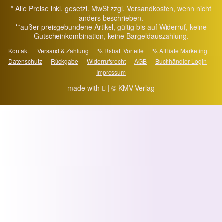
* Alle Preise inkl. gesetzl. MwSt zzgl.
Versandkosten
, wenn nicht
anders beschrieben.
**außer preisgebundene Artikel, gültig bis auf Widerruf, keine
Gutscheinkombination, keine Bargeldauszahlung.
Kontakt
Versand & Zahlung
% Rabatt Vorteile
% Affiliate Marketing
Datenschutz
Rückgabe
Widerrufsrecht
AGB
Buchhändler Login
Impressum
made with
| © KMV-Verlag