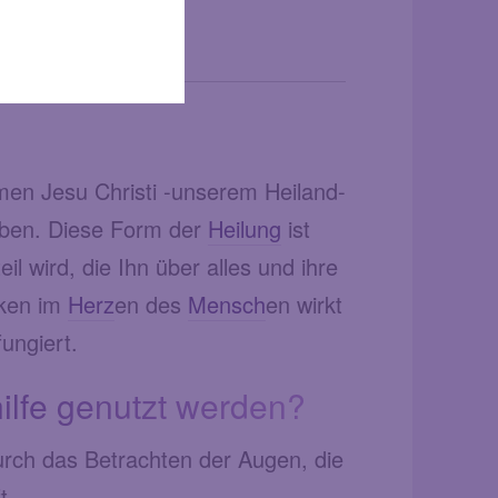
ilung
men Jesu Christi -unserem Heiland-
haben. Diese Form der
Heilung
ist
eil wird, die Ihn über alles und ihre
nken im
Herz
en des
Mensch
en wirkt
ungiert.
ilfe genutzt werden?
durch das Betrachten der Augen, die
ft.