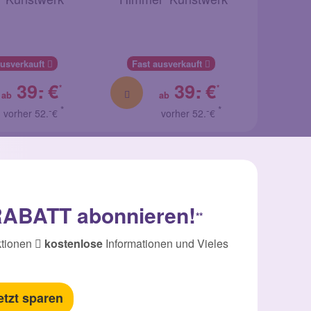
ausverkauft
Fast ausverkauft
Fast
39.
€
39.
€
-
-
*
*
ab
ab
-
*
-
*
vorher 52.
€
vorher 52.
€
 RABATT abonnieren!
**
tionen
kostenlose
Informationen und Vieles
etzt sparen