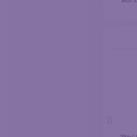
“Pfau“