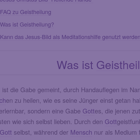
FAQ zu Geistheilung
Was ist Geistheilung?
Kann das Jesus-Bild als Meditationshilfe genutzt werde
Was ist
Geist
hei
 ist die Gabe gemeint, durch Handauflegen im Na
ch
en zu heilen, wie es seine Jünger einst getan 
 erlernbar, sondern eine Gabe
Gott
es, die jenen zut
ten wie sich selbst lieben. Durch den
Gott
geistfu
Gott
selbst, während der
Mensch
nur als Medium f