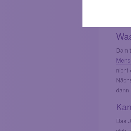
Was
Damit
Mens
nicht
Nächs
dann
Kan
Das J
sich 