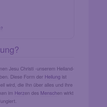
n?
lung?
men Jesu Christi -unserem Heiland-
haben. Diese Form der
Heilung
ist
eil wird, die Ihn über alles und ihre
nken im
Herz
en des
Mensch
en wirkt
ungiert.