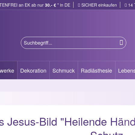
ENFREI an EK ab
nur
30.- €
* in DE
SICHER einkaufen
14 
werke
Dekoration
Schmuck
Radiästhesie
Lebens
 Jesus-Bild "Heilende Hände
Schutz