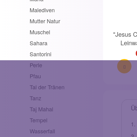
Malediven
Mutter Natur
Muschel
"Jesus C
Leinw
Sahara
Santorini
Perle
Pfau
Tal der Tränen
Tanz
Üb
Taj Mahal
Tempel
Wasserfall