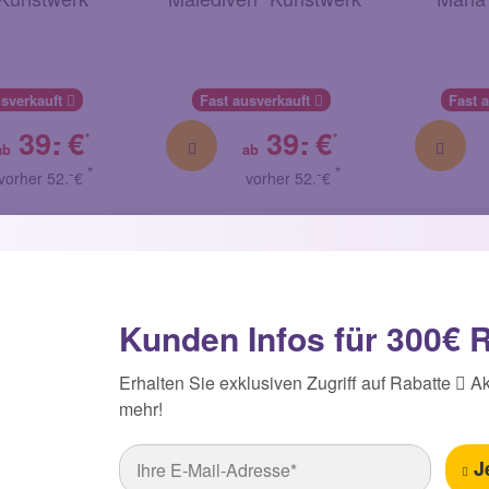
usverkauft
Fast ausverkauft
Fast 
39.
€
39.
€
-
-
*
*
ab
ab
-
*
-
*
vorher 52.
€
vorher 52.
€
Kunden Infos für 300€
Erhalten Sie exklusiven Zugriff auf Rabatte
Ak
mehr!
J