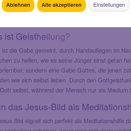
Einstellungen
Ablehnen
Alle akzeptieren
FAQ zu
Geist
he
 ist
Geist
heilung?
 ist die Gabe gemeint, durch Handauflegen im Na
ch
en zu heilen, wie es seine Jünger einst getan 
 erlernbar, sondern eine Gabe
Gott
es, die jenen zut
ten wie sich selbst lieben. Durch den
Gott
geistfu
Gott
selbst, während der
Mensch
nur als Medium f
n das Jesus-Bild als
Meditation
sh
esus Bild eignet sich perfekt als
Meditation
shilfe 
zu verändern scheinen, wenn man sich darin vertie