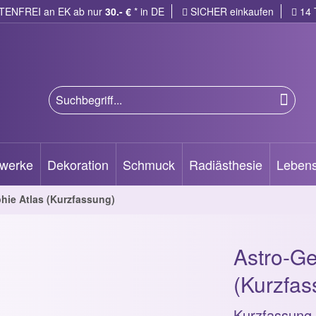
ENFREI an EK ab
nur
30.- €
* in DE
SICHER einkaufen
14 
werke
Dekoration
Schmuck
Radiästhesie
Lebens
hie Atlas (Kurzfassung)
Astro-Ge
(Kurzfas
Kurzfassung 