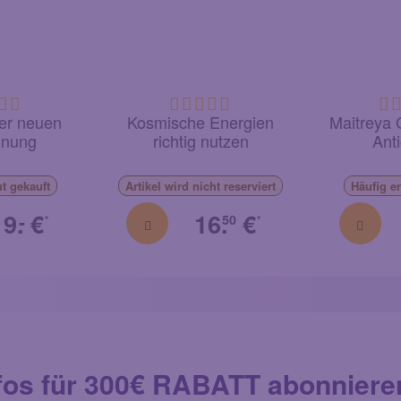
der neuen
Kosmische Energien
Maitreya 
dnung
richtig nutzen
Anti
ut
gekauft
Artikel
wird nicht reserviert
Häufig
e
19.
€
16.
€
-
50
*
*
fos für 300€ RABATT abonniere