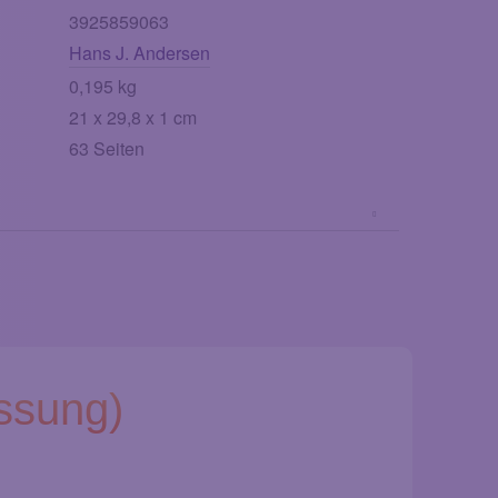
3925859063
Hans J. Andersen
0,195 kg
21 x 29,8 x 1 cm
63 Seiten
ssung)