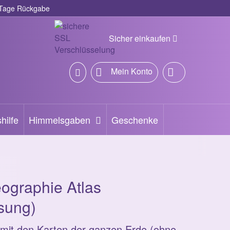
Tage Rückgabe
Sicher einkaufen
Mein Konto
hilfe
Himmelsgaben
Geschenke
ographie Atlas
sung)
mit den Karten der ganzen Erde (ohne