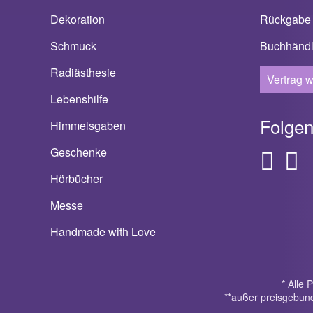
Dekoration
Rückgabe
Schmuck
Buchhändl
Radiästhesie
Vertrag w
Lebenshilfe
Folgen
Himmelsgaben
Geschenke
Hörbücher
Messe
Handmade with Love
* Alle 
**außer preisgebund