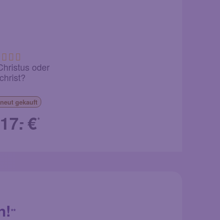
Christus oder
christ?
rneut
gekauft
17.
€
-
*
n!
**