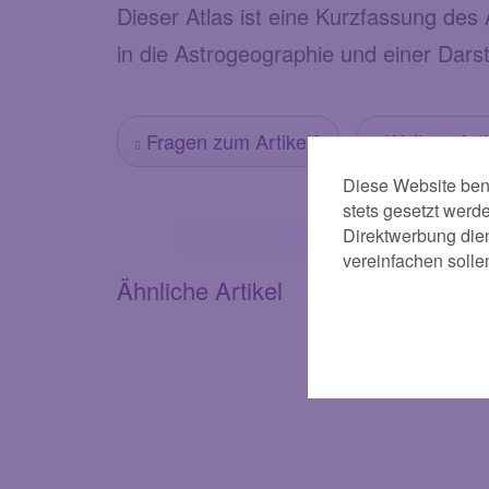
Dieser Atlas ist eine Kurzfassung des
in die Astrogeographie und einer Dars
Fragen zum Artikel?
Weitere Art
Diese Website benu
stets gesetzt werd
Direktwerbung dien
vereinfachen solle
Ähnliche Artikel
Kunden kauf