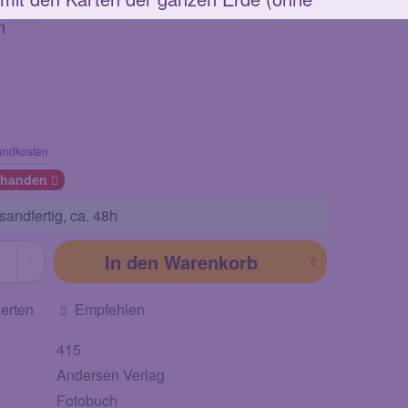
n
andkosten
orhanden
sandfertig,
ca. 48h
In den
Warenkorb
erten
Empfehlen
415
Andersen Verlag
Fotobuch