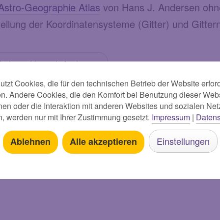
Astro-Geographie Atlas
von Hans J. Andersen ohne 
tellung der Koordinatensysteme (Gitter) und Gitte
ikel von Hans J. Andersen
tzt Cookies, die für den technischen Betrieb der Website erford
en. Andere Cookies, die den Komfort bei Benutzung dieser Webs
en oder die Interaktion mit anderen Websites und sozialen Ne
n, werden nur mit Ihrer Zustimmung gesetzt.
Impressum
|
Datens
ten auch
Einstellungen
Ablehnen
Alle akzeptieren