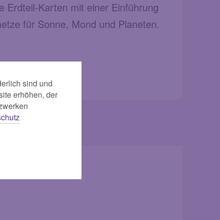
Erdteil-Karten mit einer Einführung
rnetze für Sonne, Mond und Planeten.
erlich sind und
ite erhöhen, der
tzwerken
chutz