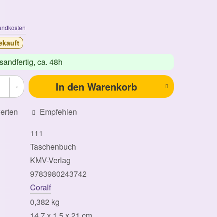
andkosten
ekauft
sandfertig,
ca. 48h
In den
Warenkorb
erten
Empfehlen
111
Taschenbuch
KMV-Verlag
9783980243742
Coralf
0,382 kg
14,7 x 1,5 x 21 cm