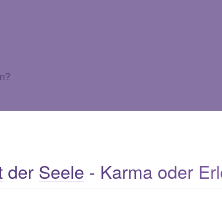
en?
t
der
Seele
- Karma oder Er