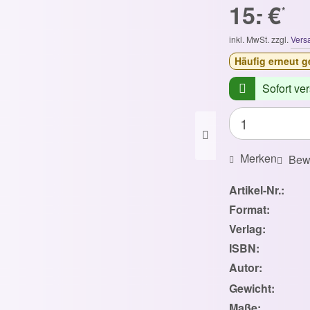
15.
€
-
*
inkl. MwSt. zzgl.
Vers
Häufig
erneut
g
Sofort ver
Merken
Bew
Artikel-Nr.:
Format:
Verlag:
ISBN:
Autor:
Gewicht:
Maße: