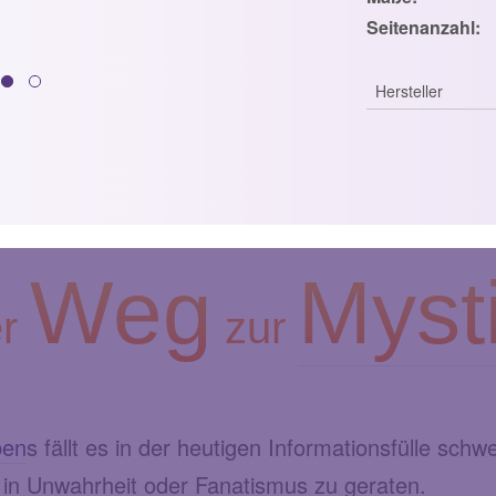
Seitenanzahl:
Hersteller
Weg
Myst
er
zur
ben
s fällt es in der heutigen Informationsfülle schw
i in Unwahrheit oder Fanatismus zu geraten.