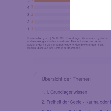
4
0%
3
0%
2
0%
1
0%
Information gem. § 5b III UWG: Bewertungen können nur registrierte
und eingeloggte Kunden vornehmen. Dennoch ist es uns derzeit -
aufgrund der Vielzahl an täglich eingehenden Bewertungen - nicht
möglich, diese auf ihre Echtheit zu überprüfen.
Übersicht der Themen
I. Grundlagenwissen
Freiheit der Seele - Karma oder