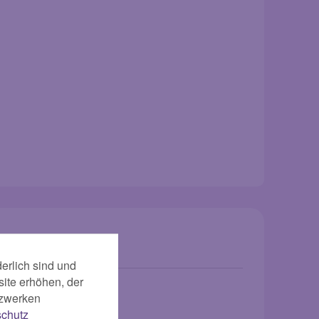
erlich sind und
ite erhöhen, der
tzwerken
chutz