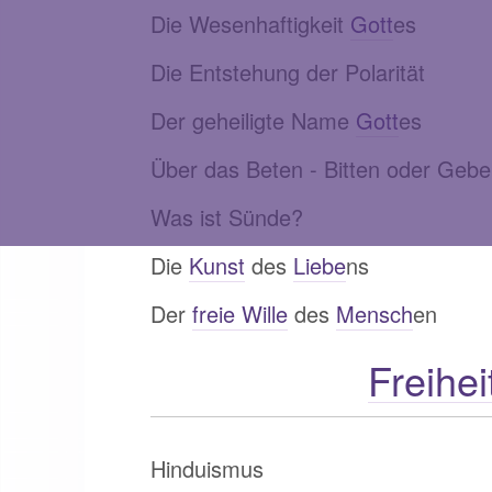
Die Wesenhaftigkeit
Gott
es
Die Entstehung der Polarität
Der geheiligte Name
Gott
es
Über das Beten - Bitten oder Geb
Was ist Sünde?
Die
Kunst
des
Liebe
ns
Der
freie Wille
des
Mensch
en
Freihei
Hinduismus