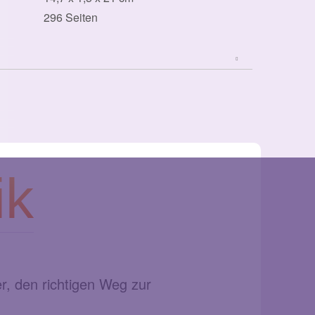
296 Seiten
ik
er, den richtigen Weg zur