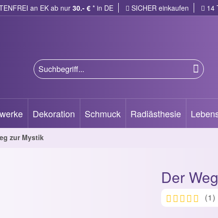
ENFREI an EK ab
nur
30.- €
* in DE
SICHER einkaufen
14 
werke
Dekoration
Schmuck
Radiästhesie
Lebens
eg zur Mystik
Der Weg 
(
1
)