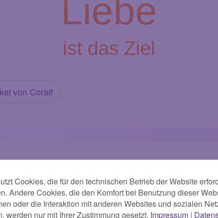
Liebe
ist das Ziel
kel von Coralf
Kundenbewertungen
tzt Cookies, die für den technischen Betrieb der Website erford
en. Andere Cookies, die den Komfort bei Benutzung dieser Webs
en oder die Interaktion mit anderen Websites und sozialen Ne
Alles super gelaufen, gerne wieder!!! Vielen Dank
n, werden nur mit Ihrer Zustimmung gesetzt.
Impressum
|
Datens
%