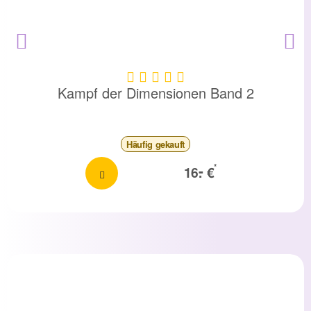
Kampf der Dimensionen Band 2
Häufig
gekauft
-
*
16.
€