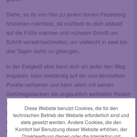
Siehe, so du von hier zu jenem fernen Feuerberg
hinziehen möchtest, da müßtest du dich alsbald
auf die Füße machen und mühsam Schritt um
Schritt vorwärtsschreiten, um vielleicht in zwei bis
drei Tagen dahin zu gelangen.
In der Ewigkeit aber kann sich ein jeder den Weg
ersparen, kann beständig auf ein und demselben
Punkte verharren und kann allein mit seinen
Gefühlsgedanken die unglaublich weitesten Reisen
machen und beim allervollsten Bewußtsein alles
Diese Website benutzt Cookies, die für den
genau beschauen, während sich seine
technischen Betrieb der Website erforderlich sind und
eigentümliche Person auch nicht um ein Haar von
stets gesetzt werden. Andere Cookies, die den
Komfort bei Benutzung dieser Website erhöhen, der
seiner bestimmten Stelle bewegt und sich somit in
Direktwerbung dienen oder die Interaktion mit