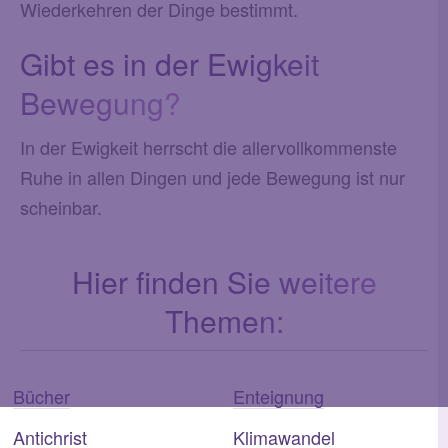
Wiederkehren der Dinge bestimmt.
Gibt es in der Ewigkeit
Bewegung?
In der Ewigkeit herrscht die allervollkommenste
Ruhe in allen Dingen und jede Bewegung ist nur
scheinbar.
Hier finden Sie weitere
Themen:
Bücher
Enteignung
Antichrist
Klimawandel