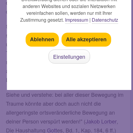
der beständigen, allersüßesten Ruhe befindet, -
anderen Websites und sozialen Netzwerken
das heißt von Mir aus betrachtet.
vereinfachen sollen, werden nur mit Ihrer
Zustimmung gesetzt.
Impressum
|
Datenschutz
Siehe, also aber stelle dir die Sache vor, als
schliefst du auf einem sanften, weichsten Lager
Ablehnen
Alle akzeptieren
und hättest in deinem süßen Schlafe die schönsten
Träume, daß du hin und her liefest und möchtest
Einstellungen
springen und tanzen vor Freude und möchtest
auch noch dazu mach eine weite und schnelle
Lustreise!
Siehe und verstehe: bei aller dieser Bewegung im
Traume könnte aber doch auch nicht die
allergeringste ortsveränderliche Bewegung an
deiner Person verspürt werden!" (
Jakob Lorber
,
Die Haushaltung
Gott
es, Bd. 1, Kap. 184, 6 ff.)