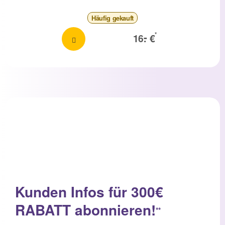
Häufig
gekauft
-
*
16.
€
Kunden Infos für 300€
RABATT abonnieren!
**