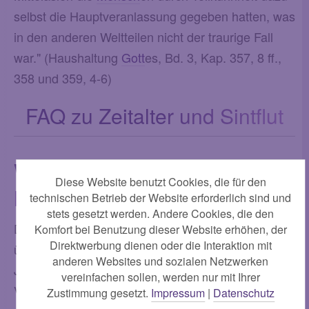
selbst die Hauptveranlassung gegeben hatten, was
in den anderen Weltteilen nicht der traurige Fall
war." (Haushaltung
Gott
es, Bd. 3, Kap. 357, 8 ff.,
358 und 359, 4-6)
FAQ zu Zeitalter und Sintflut
Was sind Zeitalter der
Mensch
Diese Website benutzt Cookies, die für den
heit?
technischen Betrieb der Website erforderlich sind und
stets gesetzt werden. Andere Cookies, die den
Darunter versteht man alle Epochen der Vorzeit,
Komfort bei Benutzung dieser Website erhöhen, der
Direktwerbung dienen oder die Interaktion mit
über die irgendeine Überlieferung erhalten blieb.
anderen Websites und sozialen Netzwerken
Jedes dieser Zeitalter war von einem bestimmten
vereinfachen sollen, werden nur mit Ihrer
Verhalten der
Mensch
en geprägt, indem sie
Zustimmung gesetzt.
Impressum
|
Datenschutz