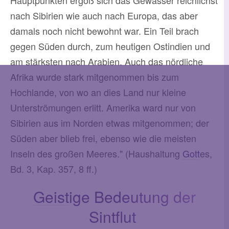
Hauptpunkten ergoß sich das Gewässer reichlichst
nach Sibirien wie auch nach Europa, das aber
damals noch nicht bewohnt war. Ein Teil brach
gegen Süden durch, zum heutigen Ostindien und
am stärksten nach Arabien. Auch das nördliche
Afrika wurde stark mitgenommen bis zum
Hochlande, von wo an dies Land nur kleine
Unterströmungen erlitt. Amerika ward nur von
Sibirien aus im Norden etwas mitgenommen; der
Süden aber blieb frei, ebenso wie die meisten
Inseln des großen Meeres." (Haushaltung
Gott
es,
Bd. 3, Kap. 357, 8 ff.)
Geist
ige Bedeutung der
Sintflut