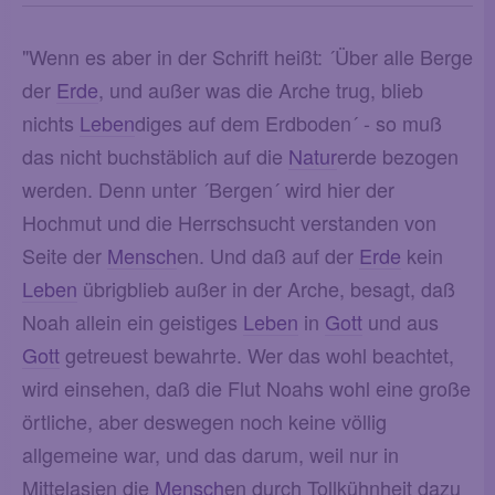
"Wenn es aber in der Schrift heißt: ´Über alle Berge
der
Erde
, und außer was die Arche trug, blieb
nichts
Leben
diges auf dem Erdboden´ - so muß
das nicht buchstäblich auf die
Natur
erde bezogen
werden. Denn unter ´Bergen´ wird hier der
Hochmut und die Herrschsucht verstanden von
Seite der
Mensch
en. Und daß auf der
Erde
kein
Leben
übrigblieb außer in der Arche, besagt, daß
Noah allein ein geistiges
Leben
in
Gott
und aus
Gott
getreuest bewahrte. Wer das wohl beachtet,
wird einsehen, daß die Flut Noahs wohl eine große
örtliche, aber deswegen noch keine völlig
allgemeine war, und das darum, weil nur in
Mittelasien die
Mensch
en durch Tollkühnheit dazu