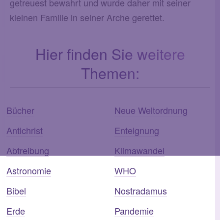
getreuest bewahrt und wurde daher mit seiner
kleinen Familie in seiner Arche gerettet.
Hier finden Sie weitere
Themen:
Bücher
Neue Weltordnung
Antichrist
Enteignung
Abtreibung
Klimawandel
Astronomie
WHO
Bibel
Nostradamus
Erde
Pandemie