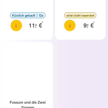
Kürzlich gekauft
12x
wird nicht reserviert
-
-
*
*
11.
€
9.
€
Fossum und die Zwei
Sonnen