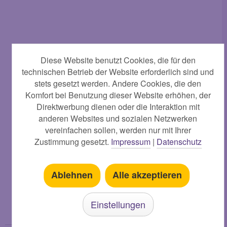
Diese Website benutzt Cookies, die für den
technischen Betrieb der Website erforderlich sind und
stets gesetzt werden. Andere Cookies, die den
Der Weg zur Mystik
Komfort bei Benutzung dieser Website erhöhen, der
Direktwerbung dienen oder die Interaktion mit
anderen Websites und sozialen Netzwerken
vereinfachen sollen, werden nur mit Ihrer
Häufig
gekauft
Zustimmung gesetzt.
Impressum
|
Datenschutz
-
*
15.
€
Ablehnen
Alle akzeptieren
Einstellungen
Kunden kauften auch