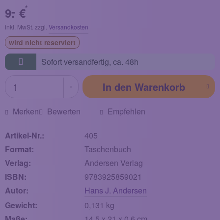
-
*
9.
€
inkl. MwSt. zzgl.
Versandkosten
wird nicht reserviert
Sofort versandfertig,
ca. 48h
In den
Warenkorb
Merken
Bewerten
Empfehlen
Artikel-Nr.:
405
Format:
Taschenbuch
Verlag:
Andersen Verlag
ISBN:
9783925859021
Autor:
Hans J. Andersen
Gewicht:
0,131 kg
Maße:
14,5 x 21 x 0,6 cm