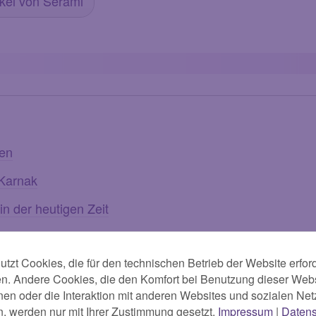
ikel von Serami
ten
Karnak
n der heutigen Zeit
 Tempel von Karnak in Ägy
tzt Cookies, die für den technischen Betrieb der Website erford
en. Andere Cookies, die den Komfort bei Benutzung dieser Webs
en oder die Interaktion mit anderen Websites und sozialen Ne
n, werden nur mit Ihrer Zustimmung gesetzt.
Impressum
|
Datens