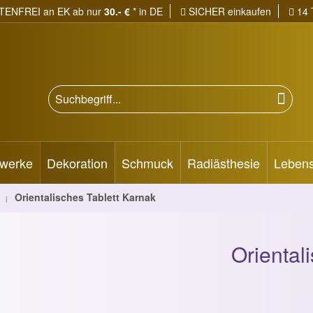
ENFREI an EK ab
nur
30.- €
* in DE
SICHER einkaufen
14 
werke
Dekoration
Schmuck
Radiästhesie
Lebens
Orientalisches Tablett Karnak
|
Oriental