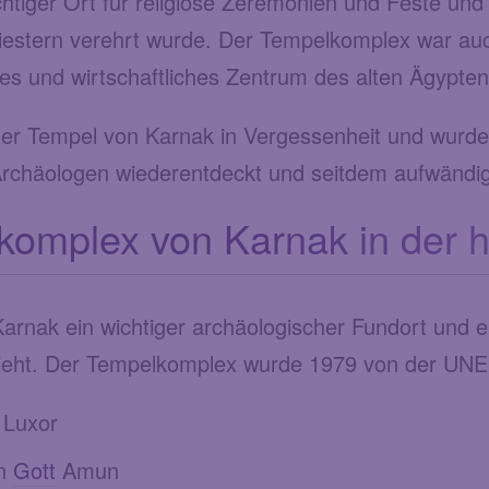
htiger Ort für religiöse Zeremonien und Feste un
estern verehrt wurde. Der Tempelkomplex war auch 
hes und wirtschaftliches Zentrum des alten Ägypten
 der Tempel von Karnak in Vergessenheit und wurd
rchäologen wiederentdeckt und seitdem aufwändig r
omplex von Karnak in der h
rnak ein wichtiger archäologischer Fundort und ein
eht. Der Tempelkomplex wurde 1979 von der UNES
 Luxor
en
Gott
Amun