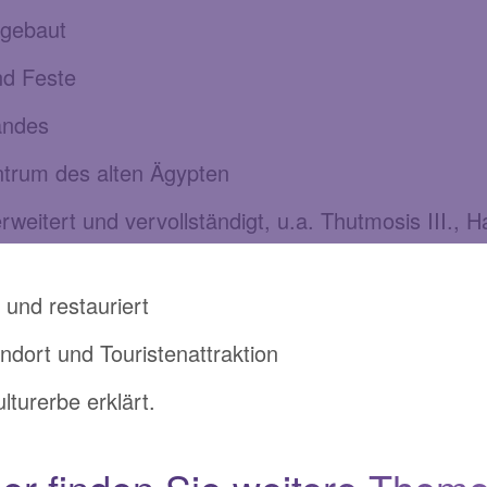
mgebaut
nd Feste
Landes
entrum des alten Ägypten
eitert und vervollständigt, u.a. Thutmosis III., 
und restauriert
ndort und Touristenattraktion
urerbe erklärt.