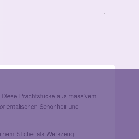
t
l. Diese Prachtstücke aus massivem
r orientalischen Schönheit und
 einem Stichel als Werkzeug