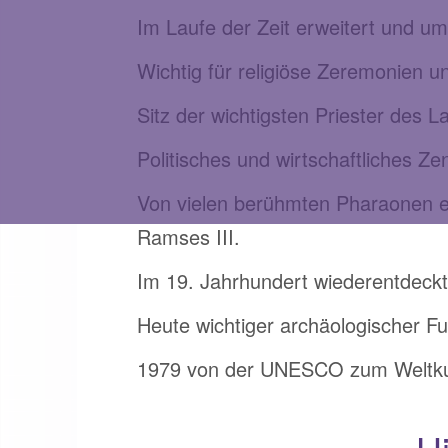
Im Laufe der Zeit erweitert und u
Wichtig für religiöse Zeremonien u
Sitz der wichtigsten Priester des 
Politisches und wirtschaftliches Z
Von vielen berühmten Pharaonen erw
Ramses III.
Im 19. Jahrhundert wiederentdeckt 
Heute wichtiger archäologischer Fu
1979 von der UNESCO zum Weltkult