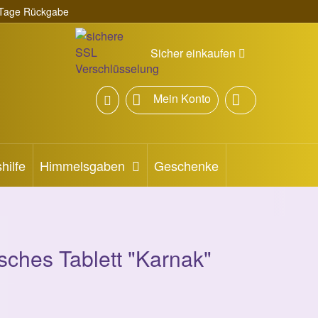
Tage Rückgabe
Sicher einkaufen
Mein Konto
hilfe
Himmelsgaben
Geschenke
isches Tablett "Karnak"