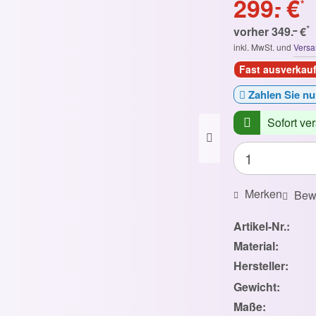
299.
€
-
*
-
*
vorher
349.
€
inkl. MwSt. und
Versa
Fast ausverkau
Zahlen Sie nu
Sofort ver
Merken
Bew
Artikel-Nr.:
Material:
Hersteller:
Gewicht:
Maße: