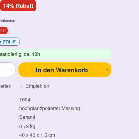
14% Rabatt
ndkosten
ft
r 274.
€
*
-
sandfertig,
ca. 48h
In den
Warenkorb
erten
Empfehlen
1004
hochglanzpolierter Messing
Serami
0,78 kg
40 x 40 x 1,5 cm