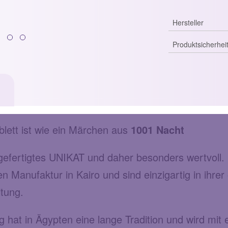
Hersteller
Produktsicherhei
lett ist wie ein Märchen aus
1001 Nacht
d gefertigtes UNIKAT und daher besonders wertvol
en Manufaktur in Kairo und sind einzigartig in ihre
itung.
 hat in Ägypten eine lange Tradition und wird mit