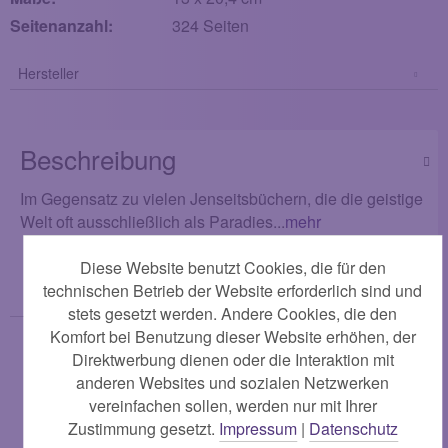
Seitenanzahl:
324 Seiten
Hersteller
Beschreibung
Im Gegensatz zu vielen Jenseitsbüchern, die die geistige
Welt oft ausschließlich als Paradies...
mehr
Diese Website benutzt Cookies, die für den
Ähnliche Artikel
technischen Betrieb der Website erforderlich sind und
stets gesetzt werden. Andere Cookies, die den
Komfort bei Benutzung dieser Website erhöhen, der
Direktwerbung dienen oder die Interaktion mit
anderen Websites und sozialen Netzwerken
vereinfachen sollen, werden nur mit Ihrer
Zustimmung gesetzt.
Impressum
|
Datenschutz