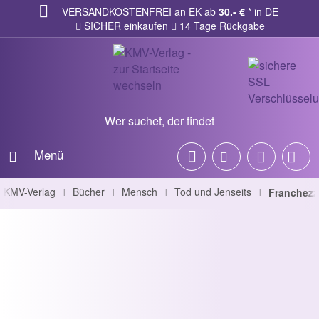
VERSANDKOSTENFREI an EK ab
30.- €
* in DE
SICHER einkaufen
14 Tage Rückgabe
Wer suchet, der findet
Menü
KMV-Verlag
Bücher
Mensch
Tod und Jenseits
Franchezz
|
|
|
|