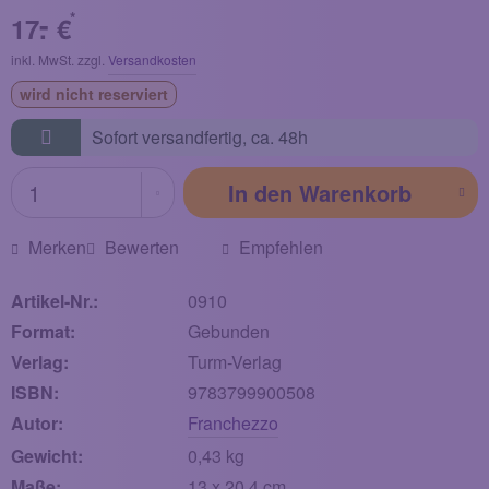
-
*
17.
€
inkl. MwSt. zzgl.
Versandkosten
wird nicht reserviert
Sofort versandfertig,
ca. 48h
In den
Warenkorb
Merken
Bewerten
Empfehlen
Artikel-Nr.:
0910
Format:
Gebunden
Verlag:
Turm-Verlag
ISBN:
9783799900508
Autor:
Franchezzo
Gewicht:
0,43 kg
Maße:
13 x 20,4 cm