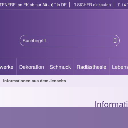
ENFREI an EK ab
nur
30.- €
* in DE
SICHER einkaufen
14 
werke
Dekoration
Schmuck
Radiästhesie
Lebens
Informationen aus dem Jenseits
Informat