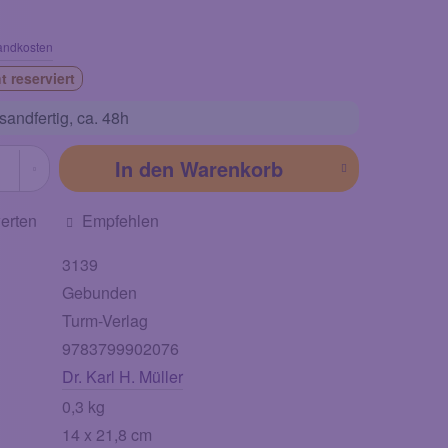
andkosten
t reserviert
sandfertig,
ca. 48h
In den
Warenkorb
erten
Empfehlen
3139
Gebunden
Turm-Verlag
9783799902076
Dr. Karl H. Müller
0,3 kg
14 x 21,8 cm