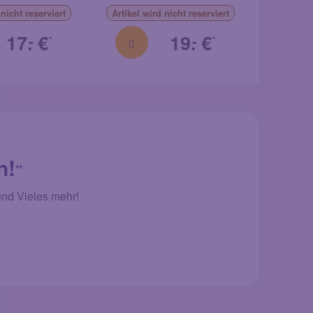
nicht reserviert
Artikel
wird nicht reserviert
Artikel
wi
17.
€
19.
€
-
-
*
*
n!
**
und Vieles mehr!