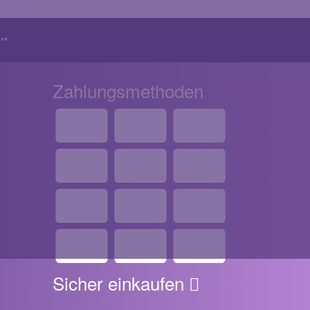
!
**
Zahlungsmethoden
Sicher einkaufen