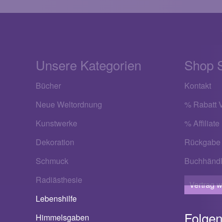
Unsere Kategorien
Shop 
Bücher
Kontakt
Neue Weltordnung
% Rabatt V
Kunstwerke
% Affiliate
Dekoration
Rückgabe
Schmuck
Buchhändl
Radiästhesie
Vertrag w
Lebenshilfe
Folgen
Himmelsgaben