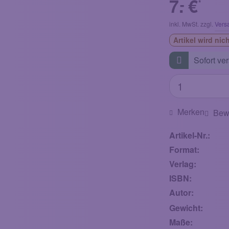
7.
€
-
*
inkl. MwSt. zzgl.
Vers
Artikel
wird nich
Sofort ver
Merken
Bew
Artikel-Nr.:
Format:
Verlag:
ISBN:
Autor:
Gewicht:
Maße: