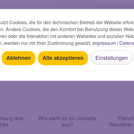
ten auch
tzt Cookies, die für den technischen Betrieb der Website erford
en. Andere Cookies, die den Komfort bei Benutzung dieser Webs
en oder die Interaktion mit anderen Websites und sozialen Ne
n, werden nur mit Ihrer Zustimmung gesetzt.
Impressum
|
Datens
Einstellungen
Ablehnen
Alle akzeptieren
ehung des
Wie sieht es im Jenseits
Franch
ches
aus?
Wanderer 
Ge