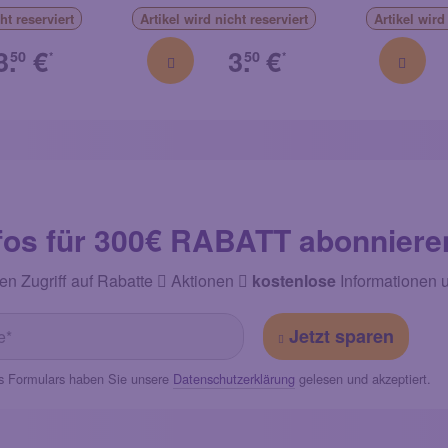
ht reserviert
Artikel
wird nicht reserviert
Artikel
wird 
3.
€
3.
€
50
50
*
*
fos für 300€ RABATT abonniere
en Zugriff auf Rabatte
Aktionen
kostenlose
Informationen 
Jetzt sparen
s Formulars haben Sie unsere
Datenschutzerklärung
gelesen und akzeptiert.