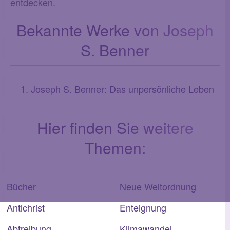
entdecken.
Bekannte Werke von Joseph
S. Benner
Joseph S. Benner: Das unpersönliche Leben
Hier finden Sie weitere
Themen:
Bücher
Neue Weltordnung
Antichrist
Enteignung
Abtreibung
Klimawandel