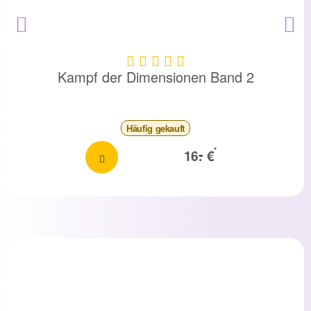
Kampf der Dimensionen Band 2
Häufig
gekauft
-
*
16.
€