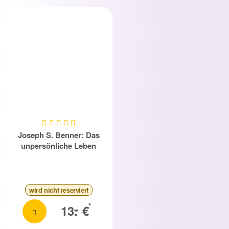
Joseph S. Benner: Das
unpersönliche Leben
wird nicht reserviert
-
*
13.
€