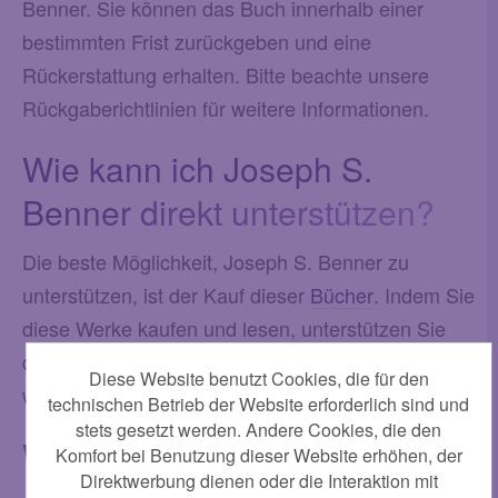
Benner. Sie können das Buch innerhalb einer
bestimmten Frist zurückgeben und eine
Rückerstattung erhalten. Bitte beachte unsere
Rückgaberichtlinien für weitere Informationen.
Wie kann ich Joseph S.
Benner direkt unterstützen?
Die beste Möglichkeit, Joseph S. Benner zu
unterstützen, ist der Kauf dieser
Bücher
. Indem Sie
diese Werke kaufen und lesen, unterstützen Sie
direkt ihre kreative Arbeit und helfen dabei,
Diese Website benutzt Cookies, die für den
weiterhin inspirierende
Bücher
zu schreiben.
technischen Betrieb der Website erforderlich sind und
stets gesetzt werden. Andere Cookies, die den
Wo finde ich
Bücher
von
Komfort bei Benutzung dieser Website erhöhen, der
Direktwerbung dienen oder die Interaktion mit