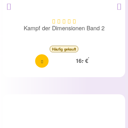
Kampf der Dimensionen Band 2
Häufig
gekauft
-
*
16.
€