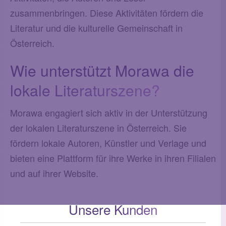
zusammenbringen. Diese Aktivitäten fördern die
Literatur und die kulturelle Gemeinschaft in
Österreich.
Wie unterstützt Morawa die
lokale Literaturszene?
Morawa engagiert sich aktiv in der Unterstützung
der lokalen Literaturszene in Österreich. Sie
fördern lokale Autoren, Künstler und Verlage und
bieten eine Plattform für ihre Werke in ihren Filialen
und auf ihrer Website.
Unsere Kunden