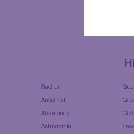
H
Bücher
Geb
Antichrist
Gre
Abtreibung
Glob
Astronomie
Les