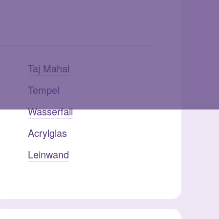
Taj Mahal
Tempel
Wasserfall
Acrylglas
Leinwand