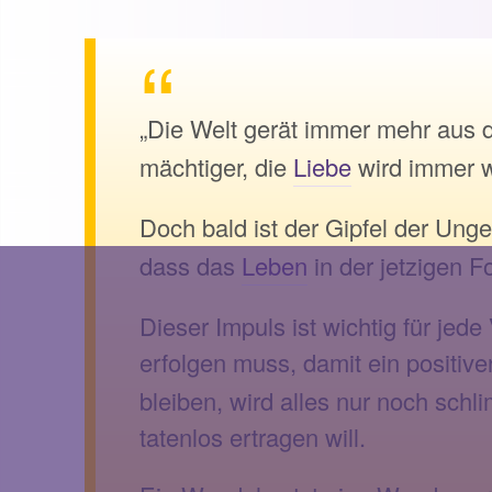
„Die Welt gerät immer mehr aus 
mächtiger, die
Liebe
wird immer w
Doch bald ist der Gipfel der Unge
dass das
Leben
in der jetzigen F
Dieser Impuls ist wichtig für je
erfolgen muss, damit ein positiv
bleiben, wird alles nur noch schl
tatenlos ertragen will.