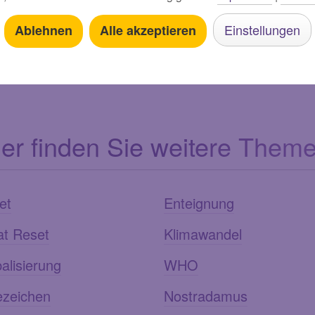
Einstellungen
Ablehnen
Alle akzeptieren
Jetzt teilen:
ier finden Sie weitere Theme
et
Enteignung
at Reset
Klimawandel
alisierung
WHO
ezeichen
Nostradamus