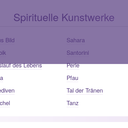
Spirituelle Kunstwerke
s Bild
Sahara
bik
Santorini
slauf des Lebens
Perle
ia
Pfau
ediven
Tal der Tränen
chel
Tanz