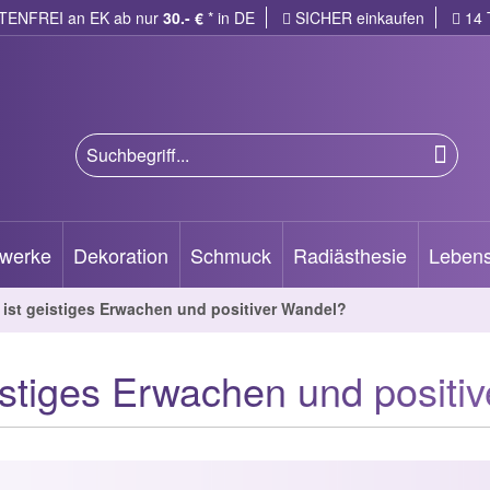
ENFREI an EK ab
nur
30.- €
* in DE
SICHER einkaufen
14 
werke
Dekoration
Schmuck
Radiästhesie
Lebens
ist geistiges Erwachen und positiver Wandel?
istiges Erwachen und positi