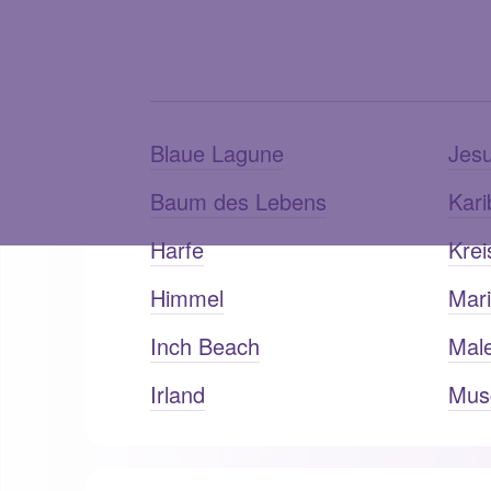
Blaue Lagune
Jesu
Baum des Lebens
Kari
Harfe
Krei
Himmel
Mar
Inch Beach
Mal
Irland
Mus