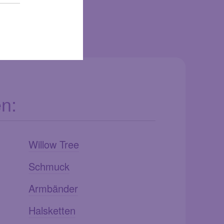
n:
Willow Tree
Schmuck
Armbänder
Halsketten