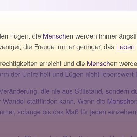
den Fugen, die
Mensch
en werden immer ängstl
eniger, die Freude immer geringer, das
Leben
rechtigkeiten erreicht und die
Mensch
en werde
orm der Unfreiheit und Lügen nicht lebenswert 
de Veränderung, die nie aus Stillstand, sonder
er Wandel stattfinden kann. Wenn die
Mensch
en
immer, solange bis das Maß für jeden einzelnen 