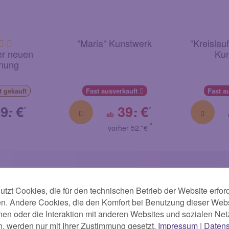
“Maria“ Kunstwerk
“Kreislau
er neuen
Kun
nung
t
gekauft
Fast ausverkauft
Fast a
9.
€
39.
€
-
-
*
*
ab
-
*
vorher 52.
€
ien Willens
Sicherheit
Glückseligkeit
geis
tzt Cookies, die für den technischen Betrieb der Website erford
en. Andere Cookies, die den Komfort bei Benutzung dieser Webs
en oder die Interaktion mit anderen Websites und sozialen Ne
Zwang
Diener des Bösen
Entscheidungsfreihei
n, werden nur mit Ihrer Zustimmung gesetzt.
Impressum
|
Datens