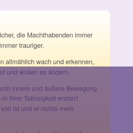
icher, die Machthabenden immer
immer trauriger.
n allmählich wach und erkennen,
ist und wollen es ändern.
n durch innere und äußere Bewegung
 in ihrer Tatlosigkeit erstarrt
voll ist und er nichts mehr