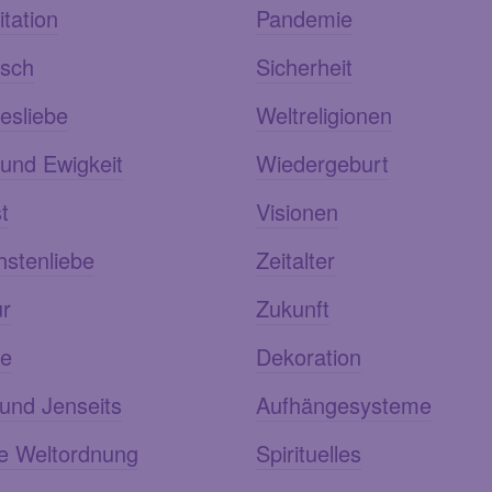
tation
Pandemie
sch
Sicherheit
esliebe
Weltreligionen
 und Ewigkeit
Wiedergeburt
t
Visionen
stenliebe
Zeitalter
ur
Zukunft
le
Dekoration
und Jenseits
Aufhängesysteme
e Weltordnung
Spirituelles