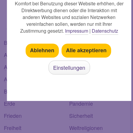
Komfort bei Benutzung dieser Website erhöhen, der
Hier finden Sie weitere
Direktwerbung dienen oder die Interaktion mit
anderen Websites und sozialen Netzwerken
Themen:
vereinfachen sollen, werden nur mit Ihrer
Zustimmung gesetzt.
Impressum
|
Datenschutz
Bücher
Neue Weltordnung
Ablehnen
Alle akzeptieren
Antichrist
Enteignung
Abtreibung
Klimawandel
Einstellungen
Astronomie
WHO
Bibel
Nostradamus
Erde
Pandemie
Frieden
Sicherheit
Freiheit
Weltreligionen