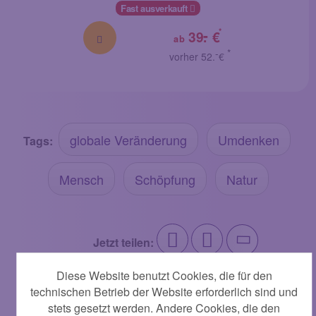
Fast ausverkauft
-
*
39.
€
ab
-
*
vorher 52.
€
globale Veränderung
Umdenken
Tags:
Mensch
Schöpfung
Natur
Jetzt teilen:
Diese Website benutzt Cookies, die für den
technischen Betrieb der Website erforderlich sind und
stets gesetzt werden. Andere Cookies, die den