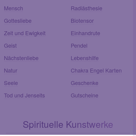
Mensch
Radiästhesie
Gottesliebe
Biotensor
Zeit und Ewigkeit
Einhandrute
Geist
Pendel
Nächstenliebe
Lebenshilfe
Natur
Chakra Engel Karten
Seele
Geschenke
Tod und Jenseits
Gutscheine
Spirituelle Kunstwerke