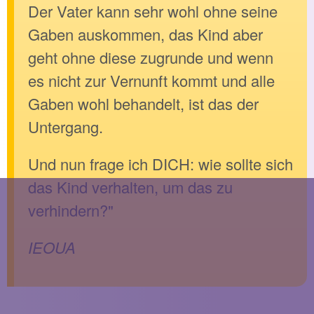
Der Vater kann sehr wohl ohne seine
Gaben auskommen, das Kind aber
geht ohne diese zugrunde und wenn
es nicht zur Vernunft kommt und alle
Gaben wohl behandelt, ist das der
Untergang.
Und nun frage ich DICH: wie sollte sich
das Kind verhalten, um das zu
verhindern?"
IEOUA