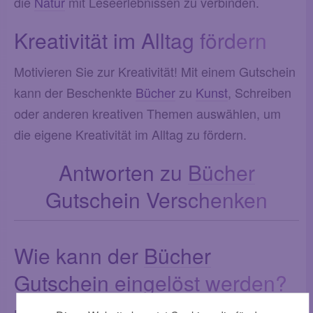
die
Natur
mit Leseerlebnissen zu verbinden.
Kreativität im Alltag fördern
Motivieren Sie zur Kreativität! Mit einem Gutschein
kann der Beschenkte
Bücher
zu
Kunst
, Schreiben
oder anderen kreativen Themen auswählen, um
die eigene Kreativität im Alltag zu fördern.
Antworten zu
Bücher
Gutschein Verschenken
Wie kann der
Bücher
Gutschein eingelöst werden?