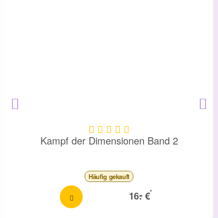
Kampf der Dimensionen Band 2
Häufig
gekauft
-
*
16.
€