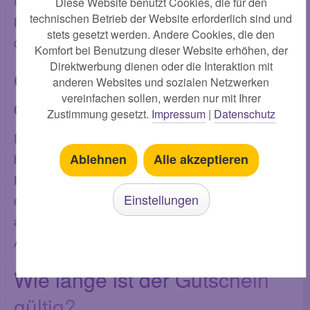
Um den Gutschein einzulösen, kann der
Diese Website benutzt Cookies, die für den
technischen Betrieb der Website erforderlich sind und
Beschenkte während des Online-Bestellvorgangs
stets gesetzt werden. Andere Cookies, die den
den Gutscheincode eingeben.
Komfort bei Benutzung dieser Website erhöhen, der
Direktwerbung dienen oder die Interaktion mit
Gibt es Beschränkungen bei
anderen Websites und sozialen Netzwerken
vereinfachen sollen, werden nur mit Ihrer
der Buchauswahl?
Zustimmung gesetzt.
Impressum
|
Datenschutz
Der
Bücher
Gutschein bietet in der Regel eine
breite Auswahl. Es gibt jedoch möglicherweise
Ablehnen
Alle akzeptieren
Beschränkungen hinsichtlich spezieller Editionen
Einstellungen
oder bestimmter Verlage. Diese Informationen sind
auf dem Gutschein oder in den Bedingungen des
Anbieters zu finden.
Wie lange ist der Gutschein
gültig?