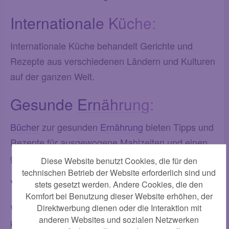
Internationale Küche:
Internationale Küche behandelt Gerichte und
Rezepte aus verschiedenen Ländern und Kulturen
auf der ganzen Welt.
Gesunde
Ernährung
:
Bücher
zur gesunden
Ernährung
bieten Tipps und
Rezepte für ausgewogene Mahlzeiten und einen
gesunden
Leben
sstil.
Diese Website benutzt Cookies, die für den
technischen Betrieb der Website erforderlich sind und
Vegetarisch und Vegan:
stets gesetzt werden. Andere Cookies, die den
Komfort bei Benutzung dieser Website erhöhen, der
Vegetarische und vegane Kochbücher
Direktwerbung dienen oder die Interaktion mit
anderen Websites und sozialen Netzwerken
konzentrieren sich auf pflanzliche
Ernährung
, mit