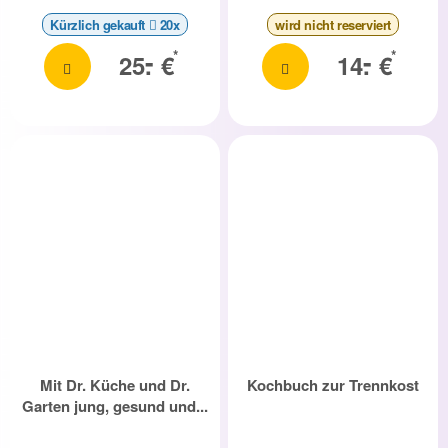
Kürzlich gekauft
20x
wird nicht reserviert
-
-
*
*
25.
€
14.
€
Mit Dr. Küche und Dr.
Kochbuch zur Trennkost
Garten jung, gesund und...