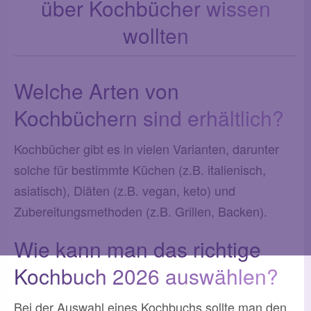
über Kochbücher wissen
wollten
Welche Arten von
Kochbüchern sind erhältlich?
Kochbücher gibt es in vielen Varianten, darunter
solche für bestimmte Küchen (z.B. italienisch,
asiatisch), Diäten (z.B. vegan, keto) und
Zubereitungsmethoden (z.B. Grillen, Backen).
Wie kann man das richtige
Kochbuch 2026 auswählen?
Bei der Auswahl eines Kochbuchs sollte man den