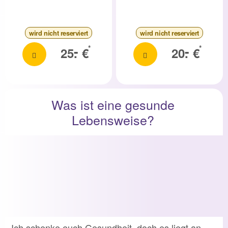
wird nicht reserviert
wird nicht reserviert
-
-
*
*
25.
€
20.
€
Was ist eine gesunde
Lebensweise?
„Ich schenke euch Gesundheit, doch es liegt an